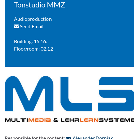
Tonstudio MMZ
Audioproduction
Send Email
Building: 15.16.
Floor/room: 02.12
: Contact by
Responsible for the content:
Alexander Dorniak