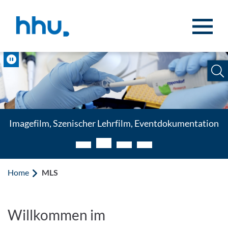
Jump to content
Jump to search
Pause
Imagefilm, Szenischer Lehrfilm, Eventdokumentation
Home
MLS
MLS - Multimedia & Lehr-L
Willkommen im