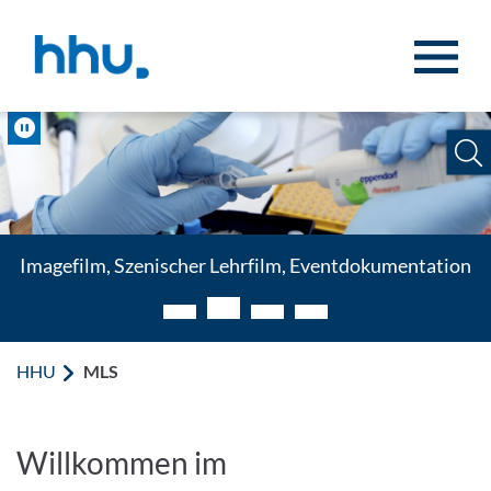
Zum Inhalt springen
Zur Suche springen
Pause
Imagefilm, Szenischer Lehrfilm, Eventdokumentation
HHU
MLS
MLS - Multimedia & Lehr-L
Willkommen im